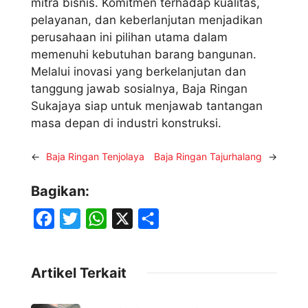
mitra bisnis. Komitmen terhadap kualitas,
pelayanan, dan keberlanjutan menjadikan
perusahaan ini pilihan utama dalam
memenuhi kebutuhan barang bangunan.
Melalui inovasi yang berkelanjutan dan
tanggung jawab sosialnya, Baja Ringan
Sukajaya siap untuk menjawab tantangan
masa depan di industri konstruksi.
←
Baja Ringan Tenjolaya
Baja Ringan Tajurhalang
→
Bagikan:
F
T
W
X
S
a
w
h
h
c
i
a
a
Artikel Terkait
e
t
t
r
b
t
s
e