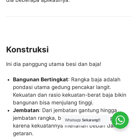
dia beberapa aplikasinya:
Konstruksi
Ini dia panggung utama besi dan baja!
Bangunan Bertingkat
: Rangka baja adalah
pondasi utama gedung pencakar langit.
Kekuatan dan rasio kekuatan-berat baja bikin
bangunan bisa menjulang tinggi.
Jembatan
: Dari jembatan gantung hingga
jembatan rangka, baja adalah material pilihan
Whatsapp
Sekarang!!
karena kekuatannya menahan beban dan
getaran.