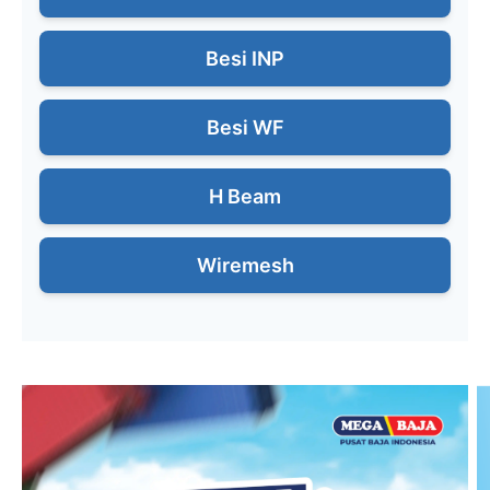
Besi INP
Besi WF
H Beam
Wiremesh