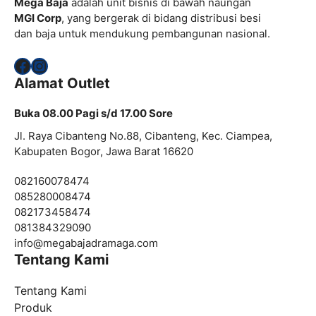
Mega Baja
adalah unit bisnis di bawah naungan
MGI Corp
, yang bergerak di bidang distribusi besi
dan baja untuk mendukung pembangunan nasional.
Facebook
Instagram
Alamat Outlet
Buka 08.00 Pagi s/d 17.00 Sore
Jl. Raya Cibanteng No.88, Cibanteng, Kec. Ciampea,
Kabupaten Bogor, Jawa Barat 16620
082160078474
085280008474
082173458474
081384329090
info@
megabajadramaga.com
Tentang Kami
Tentang Kami
Produk