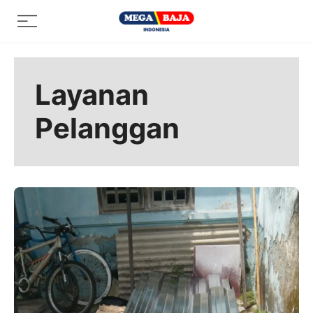
Skip
Menu
to
content
Layanan
Pelanggan