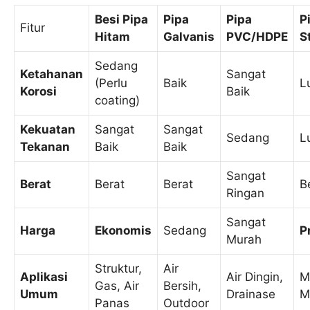
Besi Pipa
Pipa
Pipa
P
Fitur
Hitam
Galvanis
PVC/HDPE
S
Sedang
Ketahanan
Sangat
(Perlu
Baik
L
Korosi
Baik
coating)
Kekuatan
Sangat
Sangat
Sedang
L
Tekanan
Baik
Baik
Sangat
Berat
Berat
Berat
B
Ringan
Sangat
Harga
Ekonomis
Sedang
P
Murah
Struktur,
Air
Aplikasi
Air Dingin,
M
Gas, Air
Bersih,
Umum
Drainase
M
Panas
Outdoor